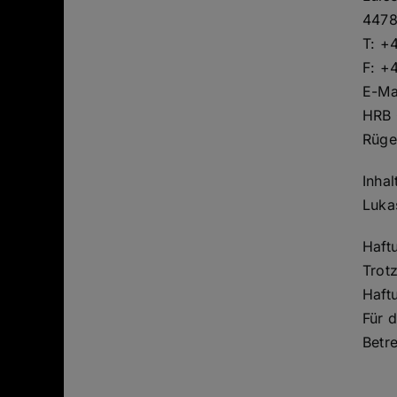
4478
T: +
F: +
E-Ma
HRB 
Rüge
Inha
Luka
Haft
Trotz
Haftu
Für d
Betre