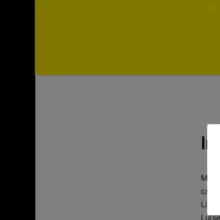
I
Mess
c/o
Livi
Luise